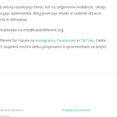
b avtorji raziskujejo teme, kot so odgovorna mobilnost, okolju
bujajo spremembe. Blog povezuje mlade iz različnih držav in
ti in delovanja.
ntaktirajte na info@traveldifferent.org.
fferent for Future na
Instagramu
,
Facebooku
in
TikToku
. Delite
ju. S skupnimi močmi lahko prispevamo k spremembam za boljšo
national Slovenia
Prijava na e-novice
sta 86