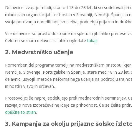
Delavnice izvajajo mladi, stari od 18 do 28 let, ki so sodelovali pri
mladinskih organizacijah ter hostlih v Sloveniji, Nemčiji, Španiji i
svoja potovanja narediti bolj smiselna, podnebju prijazna in druž
Vse delavnice so prosto dostopne na spletu in jih lahko prenese vsak, 
Celoten seznam delavnic si lahko ogledate
tukaj
.
2. Medvrstniško učenje
Pomemben del programa temelji na medvrstniškem pristopu, kjer mla
Nemčije, Slovenije, Portugalske in Španije, stare med 18 in 28 let, 
delavnic, usvojili metode neformalnega učenja na področju trajnost
in hostlih v svojih državah.
Prostovoljci še naprej sodelujejo prek mednarodnih seminarjev, uspo
razvijajo nove izobraževalne ideje za prihodnost. Če se želite pridruž
obiščite to stran
.
3. Kampanja za okolju prijazne šolske izlet