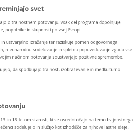
reminjajo svet
ščajo o trajnostnem potovanju. Vsak del programa dopolnjuje
je, popotnike in skupnosti po vsej Evropi.
in ustvarjalno izražanje ter raziskuje pomen odgovornega
dih, mednarodno sodelovanje in spletno pripovedovanje zgodb vse
 svojim načinom potovanja soustvarjajo pozitivne spremembe.
jejo, da spodbujajo trajnost, izobraževanje in medkulturno
otovanju
 13. in 18. letom starosti, ki se osredotočajo na temo trajnostnega
eženci sodelujejo in služijo kot izhodišče za njihove lastne ideje,