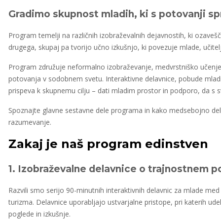
Gradimo skupnost mladih, ki s potovanji sp
Program temelji na različnih izobraževalnih dejavnostih, ki ozave
drugega, skupaj pa tvorijo učno izkušnjo, ki povezuje mlade, učitel
Program združuje neformalno izobraževanje, medvrstniško učenje 
potovanja v sodobnem svetu. Interaktivne delavnice, pobude mla
prispeva k skupnemu cilju – dati mladim prostor in podporo, da s
Spoznajte glavne sestavne dele programa in kako medsebojno delu
razumevanje.
Zakaj je naš program edinstven
1. Izobraževalne delavnice o trajnostnem p
Razvili smo serijo 90-minutnih interaktivnih delavnic za mlade med
turizma. Delavnice uporabljajo ustvarjalne pristope, pri katerih udel
poglede in izkušnje.