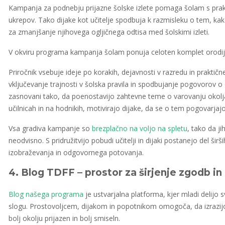
Kampanja za podnebju prijazne šolske izlete pomaga šolam s prak
ukrepov. Tako dijake kot učitelje spodbuja k razmisleku o tem, kak
za zmanjšanje njihovega ogljičnega odtisa med šolskimi izleti.
V okviru programa kampanja šolam ponuja celoten komplet orodij, v
Priročnik vsebuje ideje po korakih, dejavnosti v razredu in praktičn
vključevanje trajnosti v šolska pravila in spodbujanje pogovorov o 
zasnovani tako, da poenostavijo zahtevne teme o varovanju okolj
učilnicah in na hodnikih, motivirajo dijake, da se o tem pogovarjajo
Vsa gradiva kampanje so
brezplačno na voljo na spletu
, tako da ji
neodvisno. S pridružitvijo pobudi učitelji in dijaki postanejo del š
izobraževanja in odgovornega potovanja.
4. Blog TDFF – prostor za širjenje zgodb in 
Blog našega programa
je ustvarjalna platforma, kjer mladi delijo s
slogu. Prostovoljcem, dijakom in popotnikom omogoča, da izrazijo
bolj okolju prijazen in bolj smiseln.