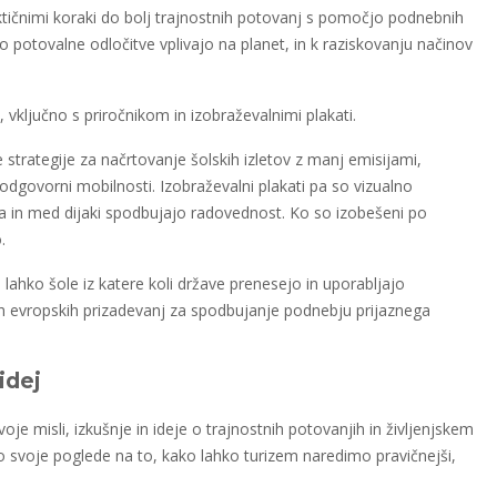
tičnimi koraki do bolj trajnostnih potovanj s pomočjo podnebnih
o potovalne odločitve vplivajo na planet, in k raziskovanju načinov
ključno s priročnikom in izobraževalnimi plakati.
e strategije za načrtovanje šolskih izletov z manj emisijami,
odgovorni mobilnosti. Izobraževalni plakati pa so vizualno
a in med dijaki spodbujajo radovednost. Ko so izobešeni po
.
h lahko šole iz katere koli države prenesejo in uporabljajo
irših evropskih prizadevanj za spodbujanje podnebju prijaznega
idej
voje misli, izkušnje in ideje o trajnostnih potovanjih in življenjskem
 svoje poglede na to, kako lahko turizem naredimo pravičnejši,