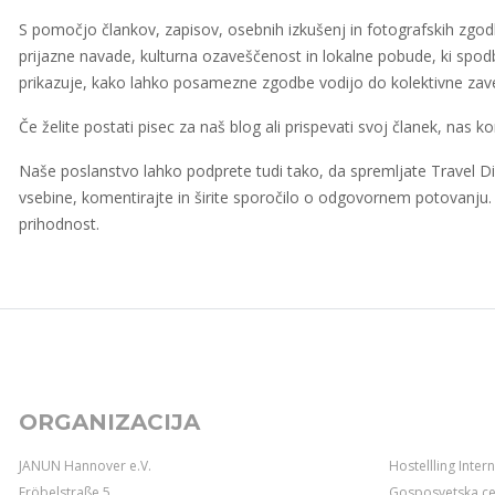
S pomočjo člankov, zapisov, osebnih izkušenj in fotografskih zgod
prijazne navade, kulturna ozaveščenost in lokalne pobude, ki spod
prikazuje, kako lahko posamezne zgodbe vodijo do kolektivne zaves
Če želite postati pisec za naš blog ali prispevati svoj članek, nas ko
Naše poslanstvo lahko podprete tudi tako, da spremljate Travel Di
vsebine, komentirajte in širite sporočilo o odgovornem potovan
prihodnost.
ORGANIZACIJA
JANUN Hannover e.V.
Hostellling Inter
Fröbelstraße 5
Gosposvetska ce