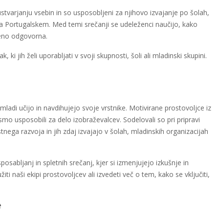
 ustvarjanju vsebin in so usposobljeni za njihovo izvajanje po šolah,
n na Portugalskem. Med temi srečanji se udeleženci naučijo, kako
beno odgovorna.
ki jih želi uporabljati v svoji skupnosti, šoli ali mladinski skupini.
di učijo in navdihujejo svoje vrstnike. Motivirane prostovoljce iz
smo usposobili za delo izobraževalcev. Sodelovali so pri pripravi
nega razvoja in jih zdaj izvajajo v šolah, mladinskih organizacijah
sabljanj in spletnih srečanj, kjer si izmenjujejo izkušnje in
iti naši ekipi prostovoljcev ali izvedeti več o tem, kako se vključiti,
e