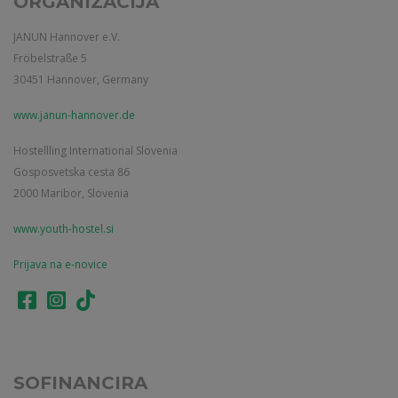
ORGANIZACIJA
JANUN Hannover e.V.
Fröbelstraße 5
30451 Hannover, Germany
www.janun-hannover.de
Hostellling International Slovenia
Gosposvetska cesta 86
2000 Maribor, Slovenia
www.youth-hostel.si
Prijava na e-novice
SOFINANCIRA