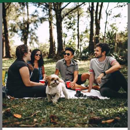
SI
SLO
ENG
DEU
Kdo smo