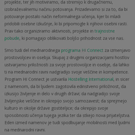
projekte, ter jih motiviramo, da stremijo k drugačnemu,
izobraževalnemu načinu potovanja. Prizadevamo si za to, da bi
potovanje postalo način neformalnega učenja, kjer bi mladi
pridobili osebne izkušnje, ki bi pripomogle k njihovi osebni rasti.
Prav tako organiziramo aktivnosti, projekte in
trajnostne
pobude
, ki pomagajo oblikovati boljšo prihodnost za vse nas.
Smo tudi del mednarodnega
programa HI Connect
za izmenjavo
prostovoljcev in osebja. Skupaj z drugimi organizacijami hostlov
ustvarjamo priložnosti za svoje prostovoljce in osebje, da lahko
ti na mednarodni ravni nadgradijo svoje veščine in kompetence.
Program HI Connect je ustvarila
Hostelling International
, in sicer
z namenom, da bi ljudem zagotovila edinstveno priložnost, da
izkusijo življenje in delo v drugih državi; da nadgradijo svoje
življenjske veščine in okrepijo svojo samozavest; da sprejmejo
kulturo in okolje države gostiteljice; da okrepijo svoje
sposobnosti učenja tujega jezika ter da stkejo nova prijateljstva.
Eden izmed namenov je tudi spodbujanje mobilnosti med ljudmi
na mednarodni ravni.