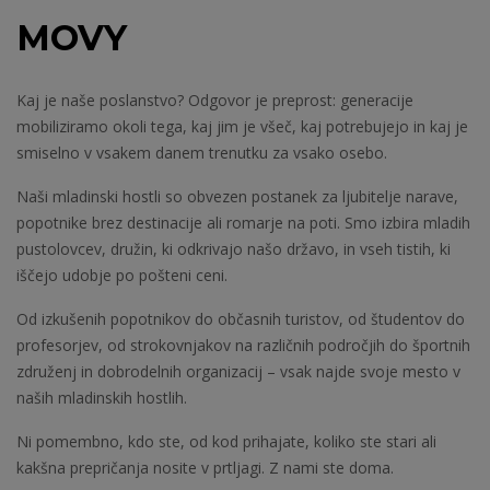
MOVY
Kaj je naše poslanstvo? Odgovor je preprost: generacije
mobiliziramo okoli tega, kaj jim je všeč, kaj potrebujejo in kaj je
smiselno v vsakem danem trenutku za vsako osebo.
Naši mladinski hostli so obvezen postanek za ljubitelje narave,
popotnike brez destinacije ali romarje na poti. Smo izbira mladih
pustolovcev, družin, ki odkrivajo našo državo, in vseh tistih, ki
iščejo udobje po pošteni ceni.
Od izkušenih popotnikov do občasnih turistov, od študentov do
profesorjev, od strokovnjakov na različnih področjih do športnih
združenj in dobrodelnih organizacij – vsak najde svoje mesto v
naših mladinskih hostlih.
Ni pomembno, kdo ste, od kod prihajate, koliko ste stari ali
kakšna prepričanja nosite v prtljagi. Z nami ste doma.