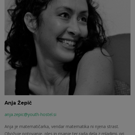
Anja Žepič
anja.zepic@youth-hostel.si
Anja je matematičarka, vendar matematika ni njena strast.
Obožuje potovanje, ples in risanje ter rada dela z mladimi, pri