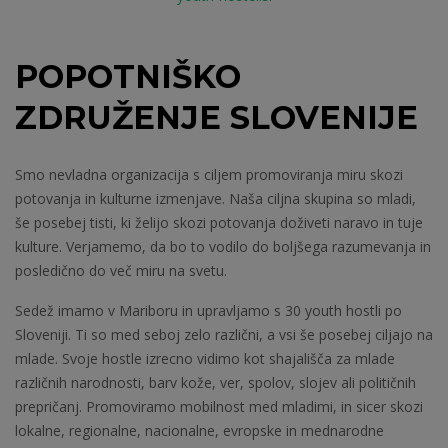
POPOTNIŠKO
ZDRUŽENJE SLOVENIJE
Smo nevladna organizacija s ciljem promoviranja miru skozi
potovanja in kulturne izmenjave. Naša ciljna skupina so mladi,
še posebej tisti, ki želijo skozi potovanja doživeti naravo in tuje
kulture. Verjamemo, da bo to vodilo do boljšega razumevanja in
posledično do več miru na svetu.
Sedež imamo v Mariboru in upravljamo s 30 youth hostli po
Sloveniji. Ti so med seboj zelo različni, a vsi še posebej ciljajo na
mlade. Svoje hostle izrecno vidimo kot shajališča za mlade
različnih narodnosti, barv kože, ver, spolov, slojev ali političnih
prepričanj. Promoviramo mobilnost med mladimi, in sicer skozi
lokalne, regionalne, nacionalne, evropske in mednarodne