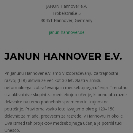
JANUN Hannover e.V.
Fröbelstraße 5
30451 Hannover, Germany
janun-hannover.de
JANUN HANNOVER E.V.
Pri Janunu Hannover e.V. smo v Izobraževanju za trajnostni
razvoj (ITR) aktivni že več kot 30 let, zlasti v smislu
neformalnega izobraževanja in medsebojnega učenja. Trenutno
sta aktivni dve skupini za medsebojno učenje, ki ponujata razne
delavnice na temo podnebnih sprememb in trajnostne
potrošnje. Praviloma vsako leto izvajamo okrog 120–150
delavnic za mlade, predvsem za razrede, v Hannovru in okolici.
Dva izmed teh projektov medsebojnega učenja je potrdil tudi
Unesco.