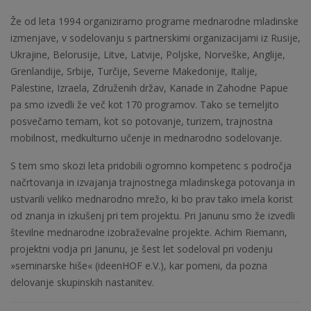
Že od leta 1994 organiziramo programe mednarodne mladinske
izmenjave, v sodelovanju s partnerskimi organizacijami iz Rusije,
Ukrajine, Belorusije, Litve, Latvije, Poljske, Norveške, Anglije,
Grenlandije, Srbije, Turčije, Severne Makedonije, Italije,
Palestine, Izraela, Združenih držav, Kanade in Zahodne Papue
pa smo izvedli že več kot 170 programov. Tako se temeljito
posvečamo temam, kot so potovanje, turizem, trajnostna
mobilnost, medkulturno učenje in mednarodno sodelovanje.
S tem smo skozi leta pridobili ogromno kompetenc s področja
načrtovanja in izvajanja trajnostnega mladinskega potovanja in
ustvarili veliko mednarodno mrežo, ki bo prav tako imela korist
od znanja in izkušenj pri tem projektu. Pri Janunu smo že izvedli
številne mednarodne izobraževalne projekte. Achim Riemann,
projektni vodja pri Janunu, je šest let sodeloval pri vodenju
»seminarske hiše« (ideenHOF e.V.), kar pomeni, da pozna
delovanje skupinskih nastanitev.