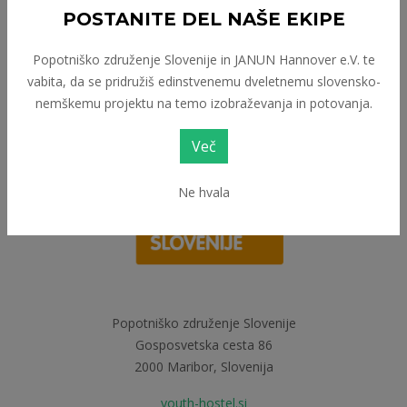
POSTANITE DEL NAŠE EKIPE
Popotniško združenje Slovenije in JANUN Hannover e.V. te
vabita, da se pridružiš edinstvenemu dveletnemu slovensko-
nemškemu projektu na temo izobraževanja in potovanja.
Več
Ne hvala
Popotniško združenje Slovenije
Gosposvetska cesta 86
2000 Maribor, Slovenija
youth-hostel.si