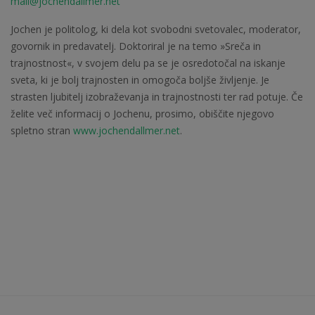
mail@jochendallmer.net
Jochen je politolog, ki dela kot svobodni svetovalec, moderator,
govornik in predavatelj. Doktoriral je na temo »Sreča in
trajnostnost«, v svojem delu pa se je osredotočal na iskanje
sveta, ki je bolj trajnosten in omogoča boljše življenje. Je
strasten ljubitelj izobraževanja in trajnostnosti ter rad potuje. Če
želite več informacij o Jochenu, prosimo, obiščite njegovo
spletno stran
www.jochendallmer.net
.