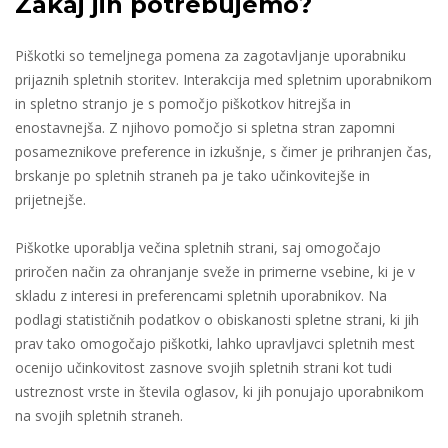
Zakaj jih potrebujemo?
Piškotki so temeljnega pomena za zagotavljanje uporabniku
prijaznih spletnih storitev. Interakcija med spletnim uporabnikom
in spletno stranjo je s pomočjo piškotkov hitrejša in
enostavnejša. Z njihovo pomočjo si spletna stran zapomni
posameznikove preference in izkušnje, s čimer je prihranjen čas,
brskanje po spletnih straneh pa je tako učinkovitejše in
prijetnejše.
Piškotke uporablja večina spletnih strani, saj omogočajo
priročen način za ohranjanje sveže in primerne vsebine, ki je v
skladu z interesi in preferencami spletnih uporabnikov. Na
podlagi statističnih podatkov o obiskanosti spletne strani, ki jih
prav tako omogočajo piškotki, lahko upravljavci spletnih mest
ocenijo učinkovitost zasnove svojih spletnih strani kot tudi
ustreznost vrste in števila oglasov, ki jih ponujajo uporabnikom
na svojih spletnih straneh.