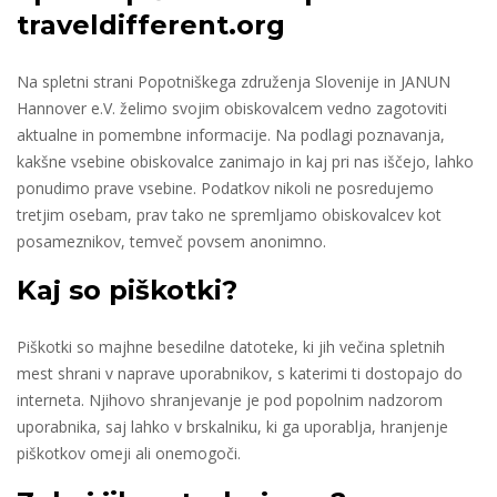
traveldifferent.org
Na spletni strani Popotniškega združenja Slovenije in JANUN
Hannover e.V. želimo svojim obiskovalcem vedno zagotoviti
aktualne in pomembne informacije. Na podlagi poznavanja,
kakšne vsebine obiskovalce zanimajo in kaj pri nas iščejo, lahko
ponudimo prave vsebine. Podatkov nikoli ne posredujemo
tretjim osebam, prav tako ne spremljamo obiskovalcev kot
posameznikov, temveč povsem anonimno.
Kaj so piškotki?
Piškotki so majhne besedilne datoteke, ki jih večina spletnih
mest shrani v naprave uporabnikov, s katerimi ti dostopajo do
interneta. Njihovo shranjevanje je pod popolnim nadzorom
uporabnika, saj lahko v brskalniku, ki ga uporablja, hranjenje
piškotkov omeji ali onemogoči.