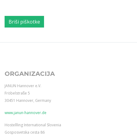
Briši piškotke
ORGANIZACIJA
JANUN Hannover e.V.
Fröbelstraße 5
30451 Hannover, Germany
www.janun-hannover.de
Hostellling International Slovenia
Gosposvetska cesta 86