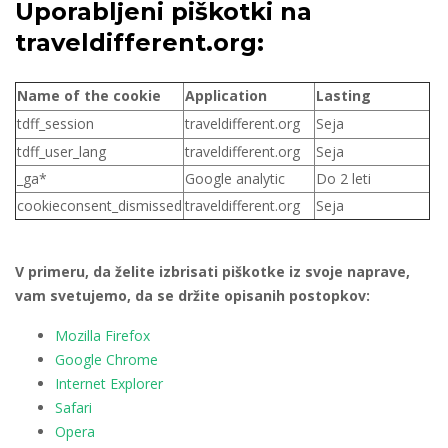
Uporabljeni piškotki na
traveldifferent.org:
Name of the cookie
Application
Lasting
tdff_session
traveldifferent.org
Seja
tdff_user_lang
traveldifferent.org
Seja
_ga*
Google analytic
Do 2 leti
cookieconsent_dismissed
traveldifferent.org
Seja
V primeru, da želite izbrisati piškotke iz svoje naprave,
vam svetujemo, da se držite opisanih postopkov:
Mozilla Firefox
Google Chrome
Internet Explorer
Safari
Opera