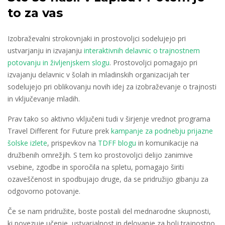
to za vas
Izobraževalni strokovnjaki in prostovoljci sodelujejo pri
ustvarjanju in izvajanju
interaktivnih delavnic o trajnostnem
potovanju in življenjskem slogu
. Prostovoljci pomagajo pri
izvajanju delavnic v šolah in mladinskih organizacijah ter
sodelujejo pri oblikovanju novih idej za izobraževanje o trajnosti
in vključevanje mladih.
Prav tako so aktivno vključeni tudi v širjenje vrednot programa
Travel Different for Future prek
kampanje za podnebju prijazne
šolske izlete
, prispevkov na
TDFF blogu
in komunikacije na
družbenih omrežjih. S tem ko prostovoljci delijo zanimive
vsebine, zgodbe in sporočila na spletu, pomagajo širiti
ozaveščenost in spodbujajo druge, da se pridružijo gibanju za
odgovorno potovanje.
Če se nam pridružite, boste postali del mednarodne skupnosti,
ki povezuje učenje, ustvarjalnost in delovanje za bolj trajnostno