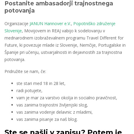
Postanite ambasadorji trajnostnega
potovanja
Organizacije
JANUN Hannover e.V.
,
Popotniško združenje
Slovenije
, Movijovem in REAJ vabijo k sodelovanju v
mednarodnem izobraževalnem programu Travel Different for
Future, ki povezuje mlade iz Slovenije, Nemčije, Portugalske in
Španije pri učenju, ustvarjalnosti in dejavnostih za trajnostna
potovanja.
Pridružite se nam, če:
ste stari med 18 in 28 let,
radi potujete,
vam je mar za varstvo okolja in socialno pravičnost,
vas zanima trajnostni življenjski slog,
vas zanima vodenje delavnic z mladimi,
vas zanima pisanje za naš blog.
Ste se našli v zapisu? Potem je