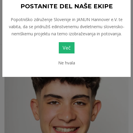
POSTANITE DEL NAŠE EKIPE
Prostovoljstvo
Trajnostni razvoj
Popotniško združenje Slovenije in JANUN Hannover e.V. te
Trajnostni turizem
Turizem
vabita, da se pridružiš edinstvenemu dveletnemu slovensko-
nemškemu projektu na temo izobraževanja in potovanja.
Več
Ne hvala