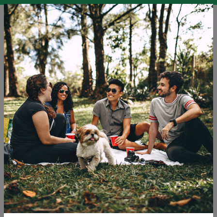
SI
SLO
ENG
DEU
Blog
Izobraževanje
Mikrodogodivščine
Ogljična izravnava
Počitnice
Potovalne zgodbe
Potovanje
Oznake: